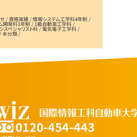
せ
/
資格実績
/
情報システム工学科4年制
/
ム開発科3年制
/
1級自動車工学科
/
ンスペシャリスト科
/
電気電子工学科
/
/
未分類
/
0120-454-443