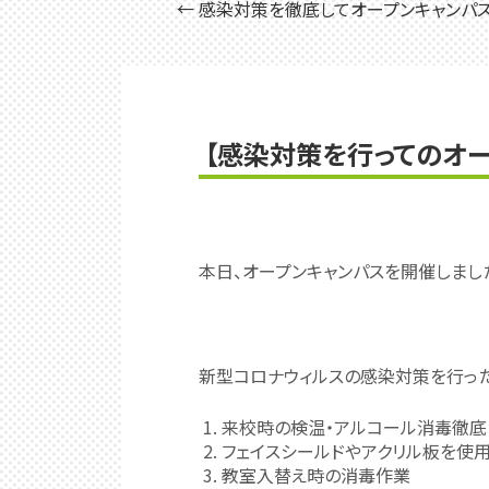
← 感染対策を徹底してオープンキャンパ
ゲーム開発科3年制
自動車分野
2級自動車工学科
自動車車体工学科
1級自動車専攻科
【感染対策を行ってのオー
建築分野
建築デザイン科
1級建築士・大学科
2級建築士・大学科
1級建築士専攻科
本日、オープンキャンパスを開催しまし
2級建築士専攻科
電気分野
電気電子工学科
電気工事士科
新型コロナウィルスの感染対策を行っ
放射線分野
放射線工学科
来校時の検温・アルコール消毒徹底
フェイスシールドやアクリル板を使
国際分野
教室入替え時の消毒作業