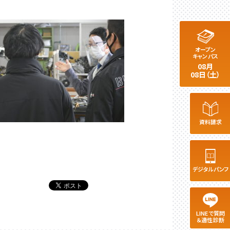
オープン
キャンパス
08月
08日（土）
資料請求
デジタルパンフ
LINEで質問
＆適性診断