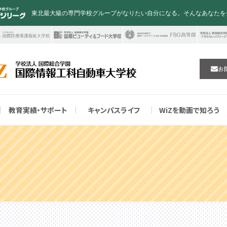
東北最大級の専門学校グループがなりたい自分になる。そんなあなたを
お
教育実績・サポート
キャンパスライフ
WiZを動画で知ろう
門課程
を支える人材！
サポート
ライフの紹介
特待生制度
ャンパス
学を検討されている皆様へ
FSGカレッジリーグ
就職実績No.1！
コンペ実績
WiZ学生作品集
WiZ Prime カリキュラム
学費
保護者説明会
再進学を検討している皆様へ
せ
実績No.1！
サロン
が可能な教育プログラム
皆様へ
NEWS！
キャンパスライフも超充実！
リノベーション実習
大学・短大併修プラン
在校生・卒業生の皆様へ