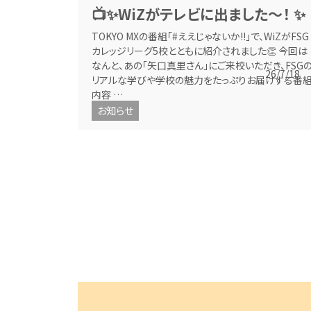
📺✨WiZがテレビに出ました〜！ ✨
TOKYO MXの番組「#ええじゃないか!!」で、WiZがFSG
カレッジリーグ5校とともに紹介されました👏 今回は
なんと、あの「矢口真里さん」にご来校いただき、FSG
26/7/18
リアルな学びや学校の魅力をたっぷりお届けする番
内容 …
お知らせ