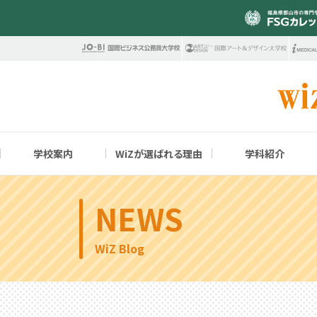
学校案内
WiZが選ばれる理由
学科紹介
情報分野
校訓・教育目標
6つの理由
就職実績・サポート
年間イベント
学校・分野紹介
募集要項
オープンキャンパス早期参加特典(WEP制度)
高校1・2年生の皆様へ
職業実践専
未来の社会
資格実績・
在校生の声
キャンパス
入試制度・
オープンキ
県外から入
AIシステム大学科
NEWS
ドローン・IT大学科
アクセス・周辺施設
柔軟な学びが可能な教育プログラム
東京ゲームショウ
一人暮らしサポート
YouTubeオープンキャンパス
保護者の皆様へ
お問い合わ
資格・コンペ
東京オート
柔軟な学び
学校教諭の
情報システム工学科4年制
情報システム工学科3年制
WiZ Blog
職員採用情報
情報システム工学科2年制
ゲーム分野
ゲーム開発大学科
ゲーム開発科4年制