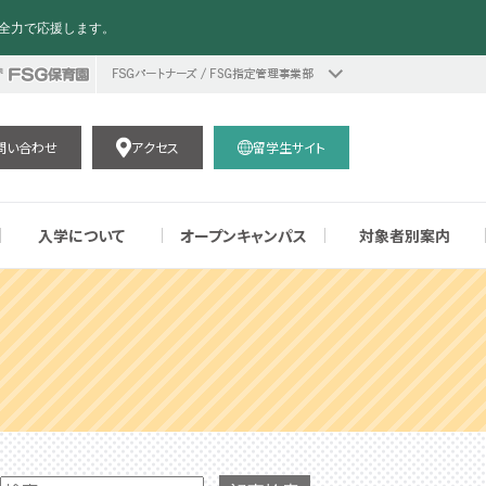
全力で応援します。
問い合わせ
アクセス
留学生サイト
入学について
オープンキャンパス
対象者別案内
情報公開
夢中になれる授業で実力を育成！
ハッカソン
WiZで○○女子になろう！
ゲーム作品
学費サポート制度
個別進学相談会(オンライン可能)
留学生の皆様へ
2026年の注目トピックス！
ダブルメジャー制度
企業の採用ご担当者様へ