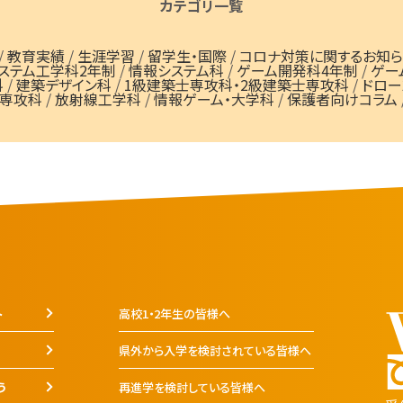
カテゴリ一覧
/
教育実績
/
生涯学習
/
留学生・国際
/
コロナ対策に関するお知ら
ステム工学科2年制
/
情報システム科
/
ゲーム開発科4年制
/
ゲー
科
/
建築デザイン科
/
1級建築士専攻科・2級建築士専攻科
/
ドロー
専攻科
/
放射線工学科
/
情報ゲーム・大学科
/
保護者向けコラム
ト
高校1・2年生の皆様へ
県外から入学を検討されている皆様へ
う
再進学を検討している皆様へ