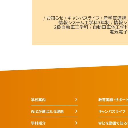
/
お知らせ
/
キャンパスライフ
/
産学官連携
情報システム工学科3年制
/
情報シ
2級自動車工学科
/
自動車車体工学
電気電子
学校案内
教育実績・サポー
WiZが選ばれる理由
キャンパスライフ
学科紹介
WiZを動画で知ろ