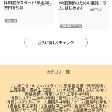
除制度がスタート！最大20
📢保護者のための進路コラ
26/7/17
万円を免除
ム、はじめます
26/7/10
お知らせ
保護者向けコラム
さらに詳しくチェック!
カテゴリ一覧
/
お知らせ
/
キャンパスライフ
/
産学官連携
/
教育実績
/
生涯学習
/
留学生・国際
/
コロナ対策に関するお知らせ
/
資格実績
/
情報システム工学科4年制
/
情報システム工学科3年制
/
情報システム工学科2年制
/
情報システム科
/
ゲーム開発科4年制
/
ゲーム開発科3年制
/
1級自動車工学科
/
2級自動車工学科
/
自動車車体工学科
/
建築デザイン科
/
1級建築士専攻科・2級建築士専攻科
/