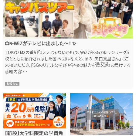
📺✨WiZがテレビに出ました〜！ ✨
TOKYO MXの番組「#ええじゃないか!!」で、WiZがFSGカレッジリーグ5
校とともに紹介されました👏 今回はなんと、あの「矢口真里さん」にご
26/7/18
来校いただき、FSGのリアルな学びや学校の魅力をたっぷりお届けする
番組内容 …
お知らせ
【新設】大学科限定の学費免