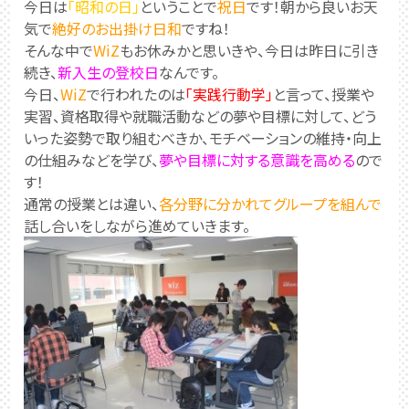
今日は
「昭和の日」
ということで
祝日
です！朝から良いお天
気で
絶好のお出掛け日和
ですね！
そんな中で
WiZ
もお休みかと思いきや、今日は昨日に引き
続き、
新入生の登校日
なんです。
今日、
WiZ
で行われたのは
「実践行動学」
と言って、授業や
実習、資格取得や就職活動などの夢や目標に対して、どう
いった姿勢で取り組むべきか、モチベーションの維持・向上
の仕組みなどを学び、
夢や目標に対する意識を高める
ので
す！
通常の授業とは違い、
各分野に分かれてグループを組んで
話し合いをしながら進めていきます。