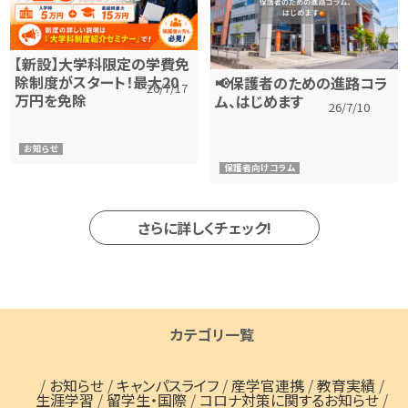
【新設】大学科限定の学費免
除制度がスタート！最大20
📢保護者のための進路コラ
26/7/17
万円を免除
ム、はじめます
26/7/10
お知らせ
保護者向けコラム
さらに詳しくチェック!
カテゴリ一覧
/
お知らせ
/
キャンパスライフ
/
産学官連携
/
教育実績
/
生涯学習
/
留学生・国際
/
コロナ対策に関するお知らせ
/