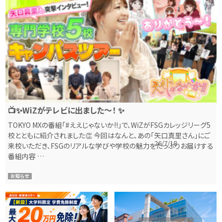
📺✨WiZがテレビに出ました〜！ ✨
TOKYO MXの番組「#ええじゃないか!!」で、WiZがFSGカレッジリーグ5
校とともに紹介されました👏 今回はなんと、あの「矢口真里さん」にご
26/7/18
来校いただき、FSGのリアルな学びや学校の魅力をたっぷりお届けする
番組内容 …
お知らせ