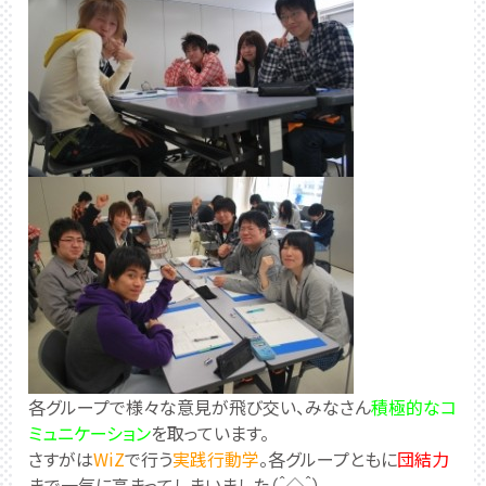
各グループで様々な意見が飛び交い、みなさん
積極的なコ
ミュニケーション
を取っています。
さすがは
WiZ
で行う
実践行動学
。各グループともに
団結力
まで一気に高まってしまいました（＾◇＾）